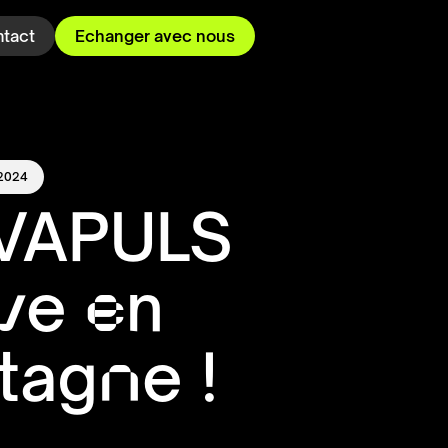
tact
Echanger avec nous
2024
VAPULS
ive en
tagne !