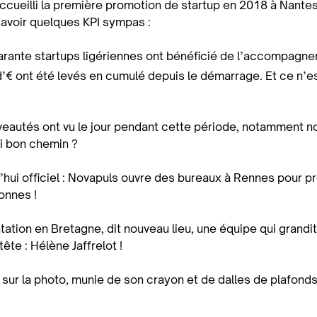
ccueilli la première promotion de startup en 2018 à Nante
voir quelques KPI sympas :
arante startups ligériennes ont bénéficié de l’accompagn
 d’€ ont été levés en cumulé depuis le démarrage. Et ce n’es
eautés ont vu le jour pendant cette période, notamment no
si bon chemin ?
d’hui officiel : Novapuls ouvre des bureaux à Rennes pour
onnes !
ntation en Bretagne, dit nouveau lieu, une équipe qui grandi
ête : Hélène Jaffrelot !
e sur la photo, munie de son crayon et de dalles de plafonds 