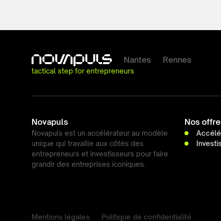
Nantes
Rennes
tactical step for entrepreneurs
Novapuls
Nos offre
Novapuls est un accélérateur au modèle
Accélé
unique qui travaille aux côtés des
Invest
entrepreneurs et investisseurs pour faire
grandir des entreprises iconiques.
Mentions légales
Politique de confidentialité