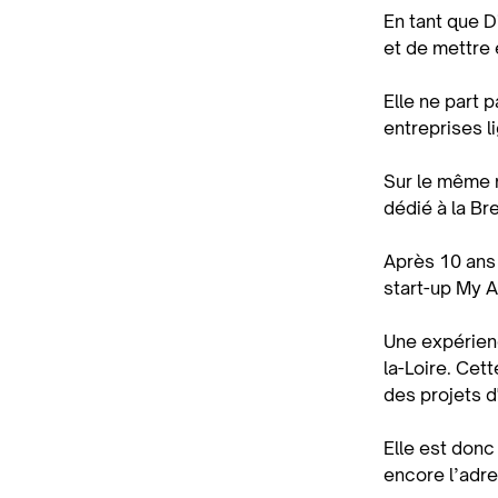
En tant que D
et de mettre
Elle ne part 
entreprises l
Sur le même m
dédié à la Br
Après 10 ans
start-up My A
Une expérienc
la-Loire. Cet
des projets d
Elle est donc
encore l’adr