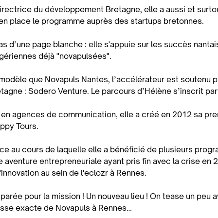
irectrice du développement Bretagne, elle a aussi et surto
 en place le programme auprès des startups bretonnes.
pas d’une page blanche : elle s'appuie sur les succès nanta
igériennes déjà "novapulsées".
odèle que Novapuls Nantes, l’accélérateur est soutenu pa
etagne : Sodero Venture. Le parcours d’Hélène s’inscrit parf
 en agences de communication, elle a créé en 2012 sa pre
ppy Tours.
e au cours de laquelle elle a bénéficié de plusieurs prog
te aventure entrepreneuriale ayant pris fin avec la crise 
'innovation au sein de l'eclozr à Rennes.
 parée pour la mission ! Un nouveau lieu ! On tease un peu 
esse exacte de Novapuls à Rennes…