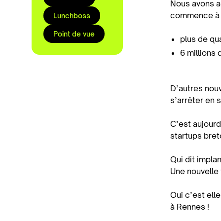
Nous avons a
commence à a
Lunchboss
Point de vue
plus de qu
6 millions
D’autres nouv
s’arrêter en 
C’est aujour
startups bret
Qui dit impla
Une nouvelle t
Oui c’est ell
à Rennes !