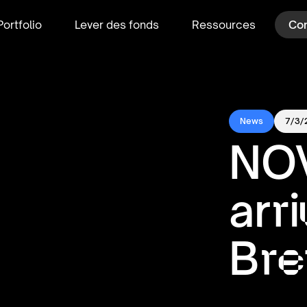
Portfolio
Lever des fonds
Ressources
Con
News
7/3/
NO
arr
Bre