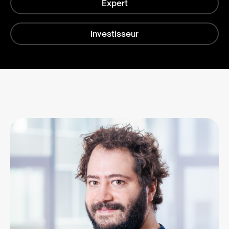
Expert
Investisseur